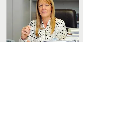
Buenos Aires, 18/09/2016. Una nueva
investigación de la diputada Margarita
Stolbizer demuestra que los gobiernos
de Nestor Kirchner y Cristina Fernández
también beneficiaron al socio y amigo
con adjudicaciones de áreas de
explotación petrolera, pese a carecer de
antecedentes y capacidades para realizar
inversiones y tareas.
A los fines de determinar con precisión
esas irregularidades, la marcha de las
contrataciones y negocios y las
responsabilidades administrativa y/o
penales, Stolbizer pidió al Ministro de